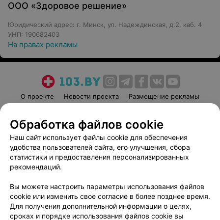
ООО «Здоровое решение»
Юридический адрес: г. Минск, ул. Надеждинская, д.2, каб. 4
УНП: 190682403
На правах рекламы
О проекте
Новости проекта
Размещение рекламы
Медицинский маркетинг
Публичный договор
Обработка файлов cookie
Пользовательское соглашение
Способы оплаты
Наш сайт использует файлы cookie для обеспечения
Вакансии
Партнеры
удобства пользователей сайта, его улучшения, сбора
Написать руководителю 103.by
статистики и предоставления персонализированных
Написать в поддержку
рекомендаций.
Персональные настройки cookie
Вы можете настроить параметры использования файлов
Обработка персональных данных
cookie или изменить свое согласие в более позднее время.
Для получения дополнительной информации о целях,
сроках и порядке использования файлов cookie вы